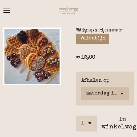
Ga
direct
naar
de
Wafeltjes op een stokje: assortiment
hoofdinhoud
Valentijn
€ 12,00
Afhalen op
In
winkelwag