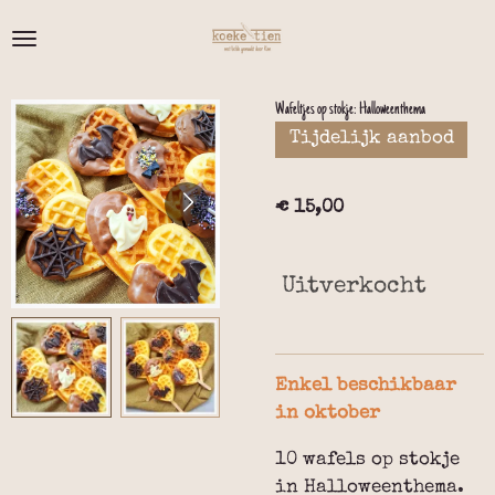
Ga
direct
naar
de
Wafeltjes op stokje: Halloweenthema
hoofdinhoud
Tijdelijk aanbod
€ 15,00
Uitverkocht
Enkel beschikbaar
in oktober
10 wafels op stokje
in Halloweenthema.